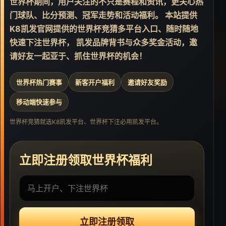
开云体育登入流程中的体验优势
开云体育以技术创新整合多元娱乐内容
多种游戏选择