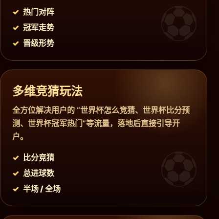
体育博彩
开云旗下品牌共同打造体育博彩服务体系，涵盖联赛与实时赔率。
立即游戏