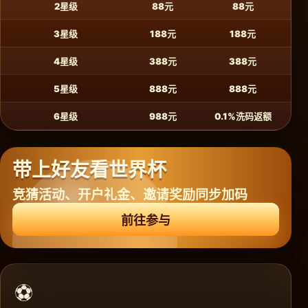
开云体育源码支撑完整数字体验体系，满
足平台运行需求