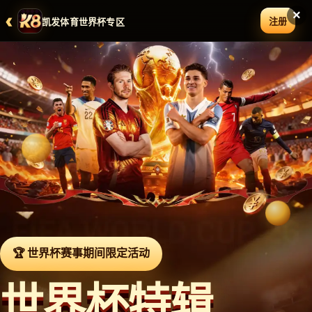
×
开云中国在线
Main Menu
欢迎来到
开云中国在线
开云体育 是亚洲重要的在线娱乐服务平台 中文简称开云 英文名 KY
SPORTS 成立于2022年 业务覆盖体育赛事 娱乐游戏 彩票及网络直
播内容.
立即游戏