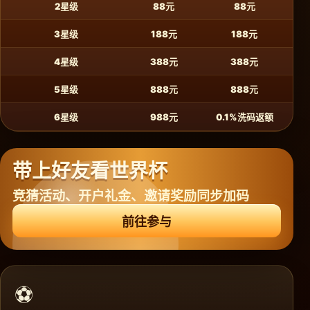
开云中国市场持续扩展数字娱乐体验，满
足不同用户需求