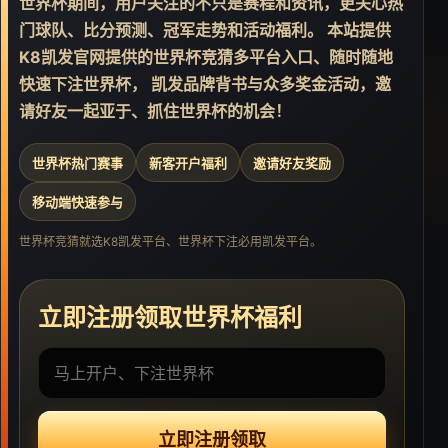
开云体育在线具备的服务优势
开云体育源码支撑多样娱乐与技术创新
多种游戏选择