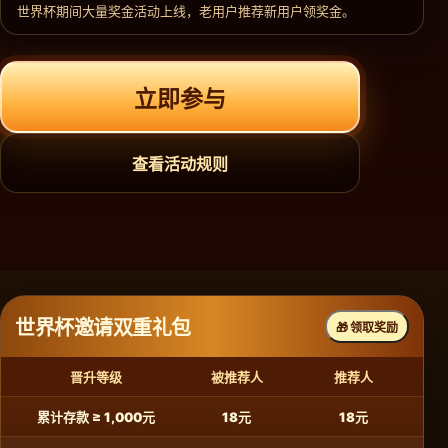
开云平台我们的服务